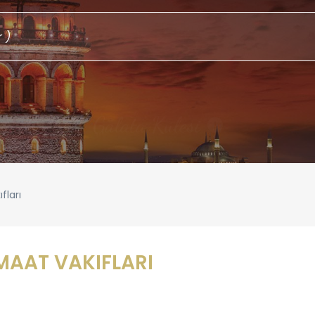
Galata Kulesi
!
fları
MAAT VAKIFLARI