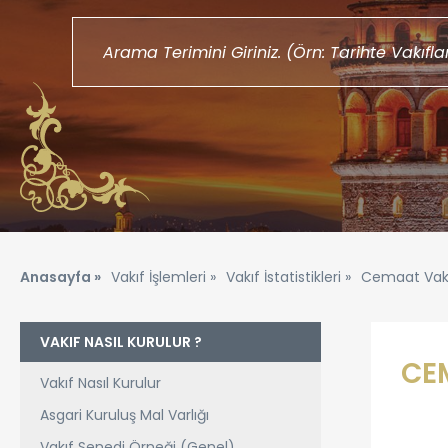
Anasayfa »
Vakıf İşlemleri »
Vakıf İstatistikleri »
Cemaat Vakı
VAKIF NASIL KURULUR ?
CE
Vakıf Nasıl Kurulur
Asgari Kuruluş Mal Varlığı
Vakıf Senedi Örneği (Genel)