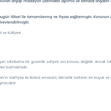
ulunan ahşap madalyon üzerindeki aşınma ve tahribat ahşabın 
gün itibari ile tamamlanmış ve ihyası sağlanmıştır. Konunun i
örevlendirilmiştir.
 ve Külliyesi
uşan tahribatta bir güvenlik zafiyeti söz konusu değildir. Ancak t
leri bulmaktadır.
’ın Vakfiyesi ile Bizlere emaneti, Mimarlık tarihinin en büyük ve 
şınacaktır.