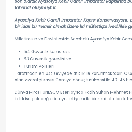
Son olarak Ayasofya Kebir Camii İmparator kapısında b
tahribat oluşmuştur.
Ayasofya Kebir Camii İmparator Kapısı Konservasyonu bu
bir İdari bir Teknik olmak üzere İki müfettişte ivedilikle g
Milletimizin ve Devletimizin Sembolü Ayasofya Kebir Camii
154 Güvenlik kamerası,
68 Güvenlik görevlisi ve
Turizm Polisleri
Tarafından en üst seviyede titizlik ile korunmaktadır. Ol
olan ziyaretçi sayısı Camiye dönüştürülmesi ile 40-45 bin
Dünya Mirası, UNESCO Eseri ayrıca Fatih Sultan Mehmet Han
kaldı ise geleceğe de aynı ihtişamı ile bir mabet olarak ta