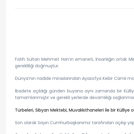
Fatih Sultan Mehmet Han’ın emaneti, İnsanlığın ortak Mir
gerekliliği doğmuştur.
Dünya’nın nadide miraslarından Ayasofya Kebir Camii ma
İbadete açıldığı günden buyana aynı zamanda bir Külli
tamamlanmıştır ve gerekli yerlerde devamlılığı sağlanmak
Türbeleri, Sibyan Mektebi, Muvakkıthaneleri ile bir Külliye 
Son olarak Sayın Cumhurbaşkanımız tarafından açılışı yap