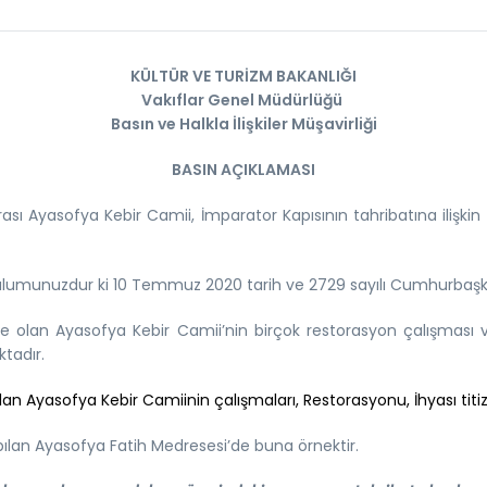
KÜLTÜR VE TURİZM BAKANLIĞI
Vakıflar Genel Müdürlüğü
Basın ve Halkla İlişkiler Müşavirliği
BASIN AÇIKLAMASI
ası Ayasofya Kebir Camii, İmparator Kapısının tahribatına ilişki
lumunuzdur ki 10 Temmuz 2020 tarih ve 2729 sayılı Cumhurbaşkan
ye olan Ayasofya Kebir Camii’nin birçok restorasyon çalışması
tadır.
olan Ayasofya Kebir Camiinin çalışmaları, Restorasyonu, İhyası titiz
ılan Ayasofya Fatih Medresesi’de buna örnektir.