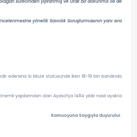
olağan sürecinden yıpranmış ve ufak bir dokunma ile de
ncelenmesine yönelik Savcılık Soruşturmasının yanı sıra
akdir edersiniz ki Müze statüsünde iken 18-19 bin bandında
önemli yapılarından olan Ayasofya 1484 yıldır nasıl ayakta
Kamuoyuna Saygıyla duyurulur.