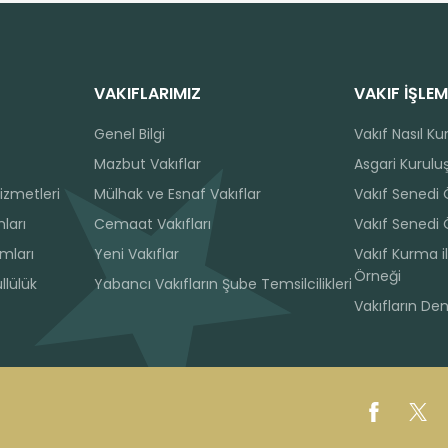
VAKIFLARIMIZ
VAKIF İŞLEM
Genel Bilgi
Vakıf Nasıl Ku
Mazbut Vakıflar
Asgari Kuruluş
izmetleri
Mülhak ve Esnaf Vakıflar
Vakıf Senedi
ları
Cemaat Vakıfları
Vakıf Senedi 
ımları
Yeni Vakıflar
Vakıf Kurma il
Örneği
llülük
Yabancı Vakıfların Şube Temsilcilikleri
Vakıfların De