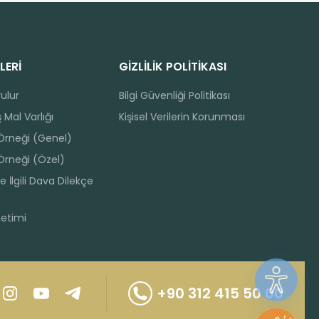
LERİ
GİZLİLİK POLİTİKASI
rulur
Bilgi Güvenliği Politikası
 Mal Varlığı
Kişisel Verilerin Korunması
 Örneği (Genel)
Örneği (Özel)
e İlgili Dava Dilekçe
netimi
+90 312 415 50 00