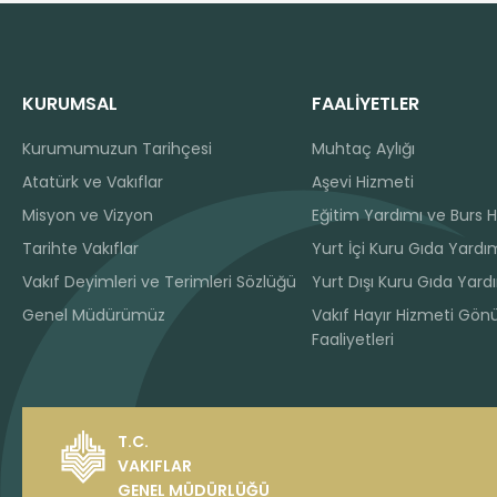
KURUMSAL
FAALİYETLER
Kurumumuzun Tarihçesi
Muhtaç Aylığı
Atatürk ve Vakıflar
Aşevi Hizmeti
Misyon ve Vizyon
Eğitim Yardımı ve Burs H
Tarihte Vakıflar
Yurt İçi Kuru Gıda Yardım
Vakıf Deyimleri ve Terimleri Sözlüğü
Yurt Dışı Kuru Gıda Yard
Genel Müdürümüz
Vakıf Hayır Hizmeti Gönü
Faaliyetleri
T.C.
VAKIFLAR
GENEL MÜDÜRLÜĞÜ