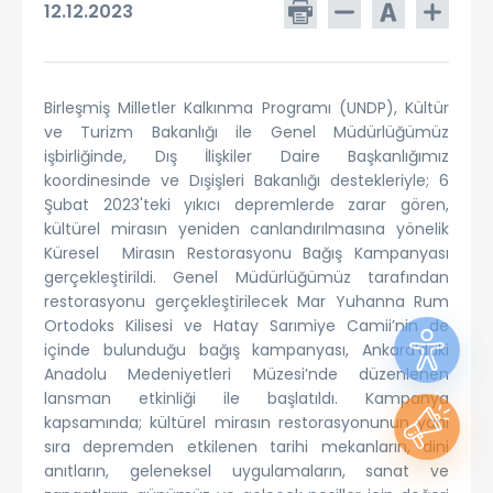
12.12.2023
Birleşmiş Milletler Kalkınma Programı (UNDP), Kültür
ve Turizm Bakanlığı ile Genel Müdürlüğümüz
işbirliğinde, Dış İlişkiler Daire Başkanlığımız
koordinesinde ve Dışişleri Bakanlığı destekleriyle; 6
Şubat 2023'teki yıkıcı depremlerde zarar gören,
kültürel mirasın yeniden canlandırılmasına yönelik
Küresel Mirasın Restorasyonu Bağış Kampanyası
gerçekleştirildi. Genel Müdürlüğümüz tarafından
restorasyonu gerçekleştirilecek Mar Yuhanna Rum
Ortodoks Kilisesi ve Hatay Sarımiye Camii’nin de
içinde bulunduğu bağış kampanyası, Ankara’daki
Anadolu Medeniyetleri Müzesi’nde düzenlenen
lansman etkinliği ile başlatıldı. Kampanya
kapsamında; kültürel mirasın restorasyonunun yanı
sıra depremden etkilenen tarihi mekanların, dini
anıtların, geleneksel uygulamaların, sanat ve