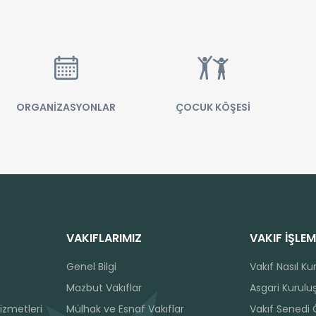
ORGANİZASYONLAR
ÇOCUK KÖŞESİ
VAKIFLARIMIZ
VAKIF İŞLEM
Genel Bilgi
Vakıf Nasıl Ku
Mazbut Vakıflar
Asgari Kuruluş
izmetleri
Mülhak ve Esnaf Vakıflar
Vakıf Senedi