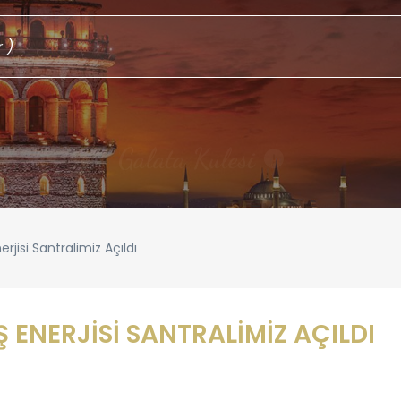
Galata Kulesi
!
jisi Santralimiz Açıldı
ENERJİSİ SANTRALİMİZ AÇILDI