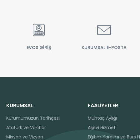
EVOS GİRİŞ
KURUMSAL E-POSTA
KURUMSAL
FAALİYETLER
Kurumumuzun Tarihçesi
Muhtaç Aylığı
Atatürk ve Vakıflar
Aşevi Hizmeti
Misyon ve Vizyon
Eğitim Yardımı ve Burs H