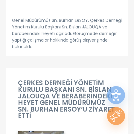
Genel Müdürümüz Sn. Burhan ERSOY, Çerkes Derneği
Yönetim Kurulu Başkanı Sn. Bislan JALOUQA ve
beraberindeki heyeti ağırladı. Görüşmede derneğin
yaptığı çalışmalar hakkında görüş alışverişinde
bulunuldu.
ÇERKES DERNEĞİ YÖNETİM
KURULU BAŞKANI SN. BİSLAN
JALOUQA VE BERABERİNDEKİ
HEYET GENEL MÜDÜRÜMÜZ
SN. BURHAN ERSOY’U ZİYARET
ETTİ