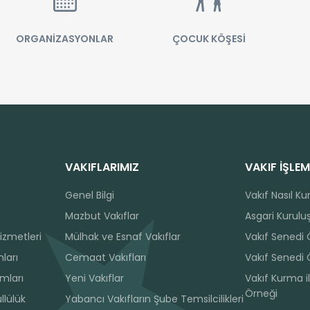
ORGANİZASYONLAR
ÇOCUK KÖŞESİ
VAKIFLARIMIZ
VAKIF İŞLEM
Genel Bilgi
Vakıf Nasıl Ku
Mazbut Vakıflar
Asgari Kuruluş
izmetleri
Mülhak ve Esnaf Vakıflar
Vakıf Senedi
ları
Cemaat Vakıfları
Vakıf Senedi 
ımları
Yeni Vakıflar
Vakıf Kurma il
Örneği
llülük
Yabancı Vakıfların Şube Temsilcilikleri