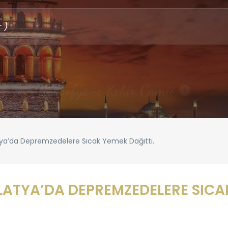
Galata Kulesi
!
a’da Depremzedelere Sıcak Yemek Dağıttı.
TYA’DA DEPREMZEDELERE SICAK