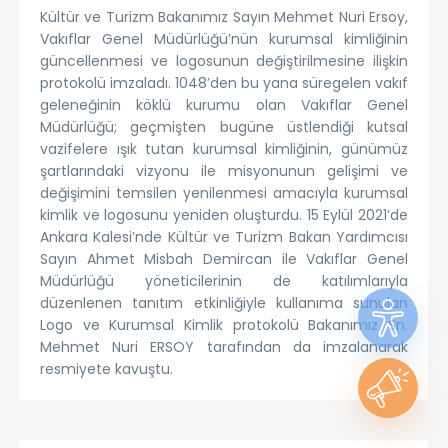
Kültür ve Turizm Bakanımız Sayın Mehmet Nuri Ersoy,
Vakıflar Genel Müdürlüğü’nün kurumsal kimliğinin
güncellenmesi ve logosunun değiştirilmesine ilişkin
protokolü imzaladı. 1048’den bu yana süregelen vakıf
geleneğinin köklü kurumu olan Vakıflar Genel
Müdürlüğü; geçmişten bugüne üstlendiği kutsal
vazifelere ışık tutan kurumsal kimliğinin, günümüz
şartlarındaki vizyonu ile misyonunun gelişimi ve
değişimini temsilen yenilenmesi amacıyla kurumsal
kimlik ve logosunu yeniden oluşturdu. 15 Eylül 2021’de
Ankara Kalesi’nde Kültür ve Turizm Bakan Yardımcısı
Sayın Ahmet Misbah Demircan ile Vakıflar Genel
Müdürlüğü yöneticilerinin de katılımlarıyla
düzenlenen tanıtım etkinliğiyle kullanıma sunulan
Logo ve Kurumsal Kimlik protokolü Bakanımız Sn.
Mehmet Nuri ERSOY tarafından da imzalanarak
resmiyete kavuştu.