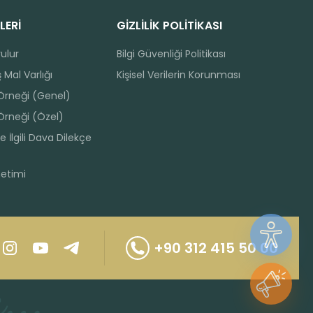
LERİ
GİZLİLİK POLİTİKASI
rulur
Bilgi Güvenliği Politikası
 Mal Varlığı
Kişisel Verilerin Korunması
 Örneği (Genel)
Örneği (Özel)
e İlgili Dava Dilekçe
netimi
+90 312 415 50 00