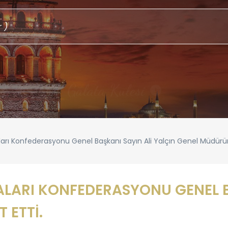
Galata Kulesi
!
ı Konfederasyonu Genel Başkanı Sayın Ali Yalçın Genel Müdürüm
ARI KONFEDERASYONU GENEL BA
 ETTİ.