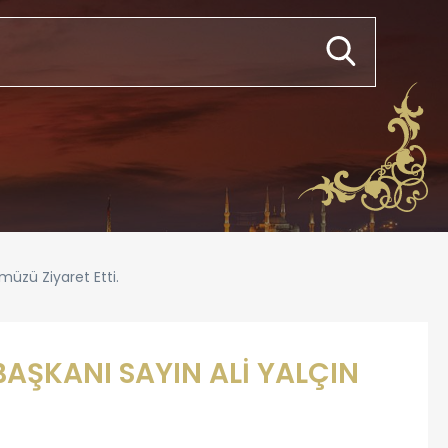
üzü Ziyaret Etti.
ŞKANI SAYIN ALİ YALÇIN