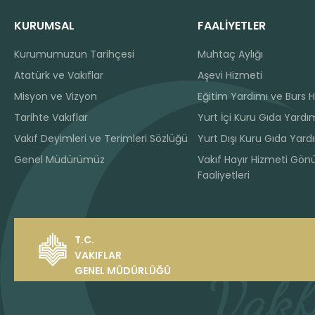
KURUMSAL
FAALİYETLER
Kurumumuzun Tarihçesi
Muhtaç Aylığı
Atatürk ve Vakıflar
Aşevi Hizmeti
Misyon ve Vizyon
Eğitim Yardımı ve Burs H
Tarihte Vakıflar
Yurt İçi Kuru Gıda Yardım
Vakıf Deyimleri ve Terimleri Sözlüğü
Yurt Dışı Kuru Gıda Yard
Genel Müdürümüz
Vakıf Hayır Hizmeti Gönü
Faaliyetleri
T.C.
VAKIFLAR
GENEL MÜDÜRLÜĞÜ