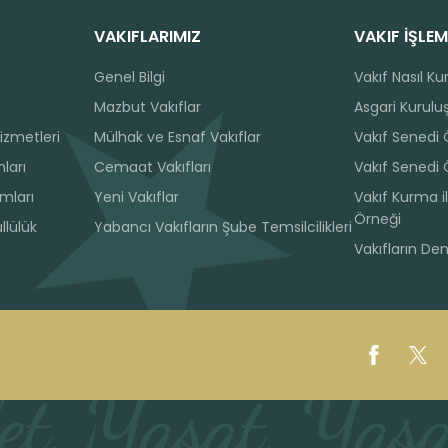
VAKIFLARIMIZ
VAKIF İŞLEM
Genel Bilgi
Vakıf Nasıl Ku
Mazbut Vakıflar
Asgari Kuruluş
izmetleri
Mülhak ve Esnaf Vakıflar
Vakıf Senedi
ları
Cemaat Vakıfları
Vakıf Senedi 
ımları
Yeni Vakıflar
Vakıf Kurma il
Örneği
llülük
Yabancı Vakıfların Şube Temsilcilikleri
Vakıfların De