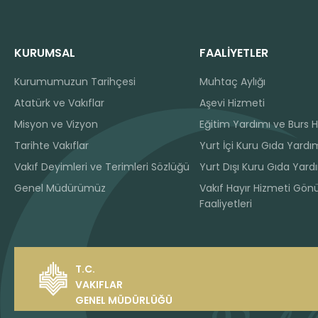
KURUMSAL
FAALİYETLER
Kurumumuzun Tarihçesi
Muhtaç Aylığı
Atatürk ve Vakıflar
Aşevi Hizmeti
Misyon ve Vizyon
Eğitim Yardımı ve Burs H
Tarihte Vakıflar
Yurt İçi Kuru Gıda Yardım
Vakıf Deyimleri ve Terimleri Sözlüğü
Yurt Dışı Kuru Gıda Yard
Genel Müdürümüz
Vakıf Hayır Hizmeti Gönü
Faaliyetleri
T.C.
VAKIFLAR
GENEL MÜDÜRLÜĞÜ