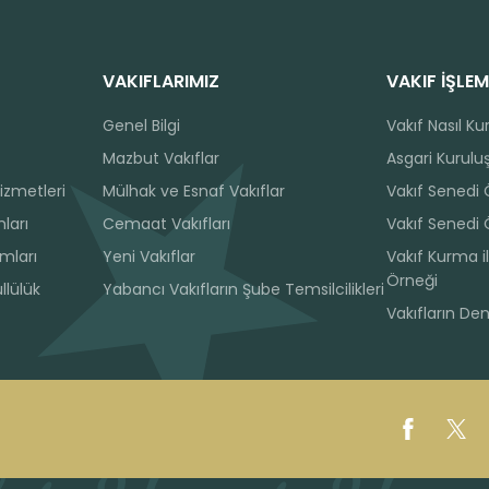
VAKIFLARIMIZ
VAKIF İŞLEM
Genel Bilgi
Vakıf Nasıl Ku
Mazbut Vakıflar
Asgari Kuruluş
izmetleri
Mülhak ve Esnaf Vakıflar
Vakıf Senedi
ları
Cemaat Vakıfları
Vakıf Senedi 
ımları
Yeni Vakıflar
Vakıf Kurma il
Örneği
llülük
Yabancı Vakıfların Şube Temsilcilikleri
Vakıfların De