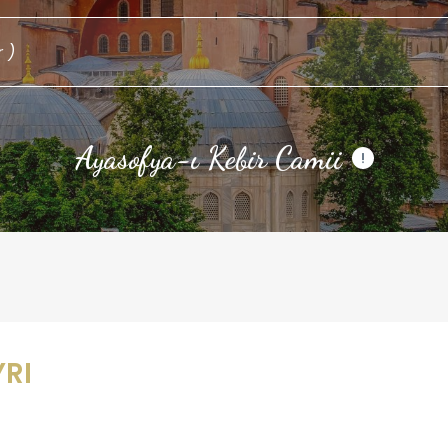
Galata Kulesi
!
YRI