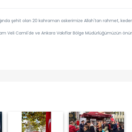
da şehit olan 20 kahraman askerimize Allah'tan rahmet, kederli ai
ayram Veli Camii'de ve Ankara Vakıflar Bölge Müdürlüğümüzün ön