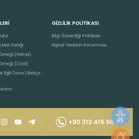
LERİ
GİZLİLİK POLİTİKASI
rulur
Bilgi Güvenliği Politikası
 Mal Varlığı
Kişisel Verilerin Korunması
 Örneği (Genel)
Örneği (Özel)
e İlgili Dava Dilekçe
netimi
+90 312 415 50 00