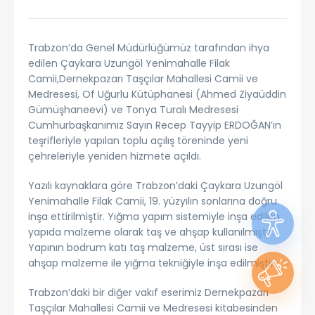
Trabzon’da Genel Müdürlüğümüz tarafından ihya
edilen Çaykara Uzungöl Yenimahalle Filak
Camii,Dernekpazarı Taşçılar Mahallesi Camii ve
Medresesi, Of Uğurlu Kütüphanesi (Ahmed Ziyaüddin
Gümüşhaneevi) ve Tonya Turalı Medresesi
Cumhurbaşkanımız Sayın Recep Tayyip ERDOĞAN’ın
teşrifleriyle yapılan toplu açılış töreninde yeni
çehreleriyle yeniden hizmete açıldı.
Yazılı kaynaklara göre Trabzon’daki Çaykara Uzungöl
Yenimahalle Filak Camii, 19. yüzyılın sonlarına doğru
inşa ettirilmiştir. Yığma yapım sistemiyle inşa edilen
yapıda malzeme olarak taş ve ahşap kullanılmıştır.
Yapının bodrum katı taş malzeme, üst sırası ise
ahşap malzeme ile yığma tekniğiyle inşa edilmiştir.
Trabzon’daki bir diğer vakıf eserimiz Dernekpazarı
Taşçılar Mahallesi Camii ve Medresesi kitabesinden