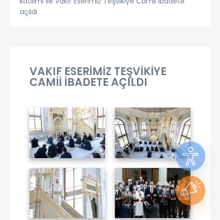
katılımı ile Vakıf Eserimiz Teşvikiye Camii ibadete
açıldı .
VAKIF ESERİMİZ TEŞVİKİYE
CAMİİ İBADETE AÇILDI