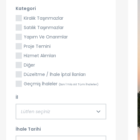
Kategori
Kiralık Taşınmazlar
Satılık Taşınmazlar
Yapım Ve Onarımlar
Proje Temini
Hizmet Alımları
Diğer
Düzeltme / İhale İptal İlanları
Geçmiş İhaleler
(Son 1 Yıla Ait Tüm İhaleler)
İl
Lütfen seçiniz
İhale Tarihi