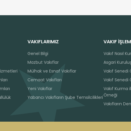
VAKIFLARIMIZ
VAKIF İŞLEM
Genel Bilgi
Vakıf Nasıl Ku
Mazbut Vakıflar
Asgari Kuruluş
izmetleri
Mülhak ve Esnaf Vakıflar
Vakıf Senedi
ları
Cemaat Vakıfları
Vakıf Senedi 
ımları
Yeni Vakıflar
Vakıf Kurma il
Örneği
llülük
Yabancı Vakıfların Şube Temsilcilikleri
Vakıfların De