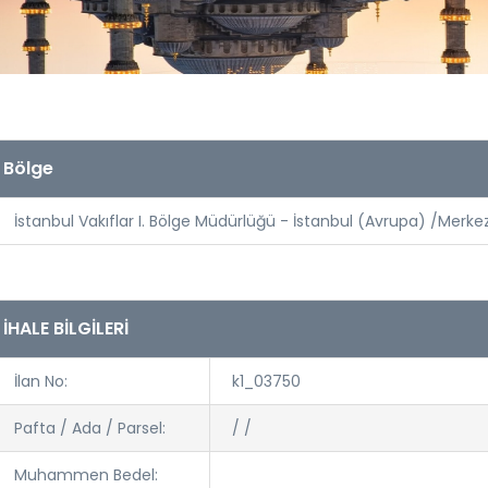
Bölge
İstanbul Vakıflar I. Bölge Müdürlüğü - İstanbul (Avrupa) /Merke
İHALE BİLGİLERİ
İlan No:
k1_03750
Pafta / Ada / Parsel:
/ /
Muhammen Bedel: