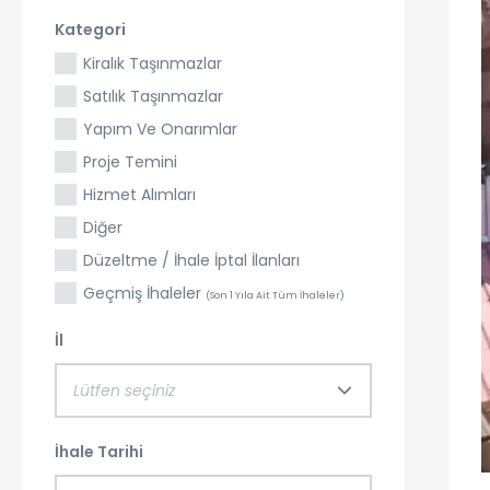
Kategori
Kiralık Taşınmazlar
Satılık Taşınmazlar
Yapım Ve Onarımlar
Proje Temini
Hizmet Alımları
Diğer
Düzeltme / İhale İptal İlanları
Geçmiş İhaleler
(Son 1 Yıla Ait Tüm İhaleler)
İl
Lütfen seçiniz
İhale Tarihi