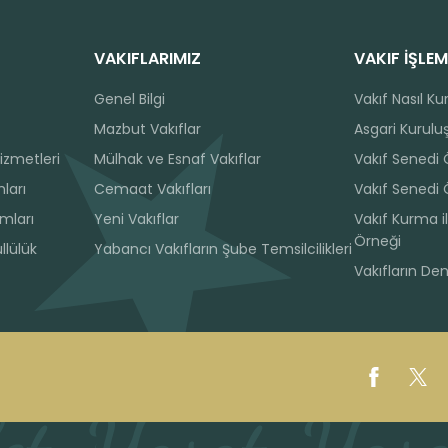
VAKIFLARIMIZ
VAKIF İŞLEM
Genel Bilgi
Vakıf Nasıl Ku
Mazbut Vakıflar
Asgari Kuruluş
izmetleri
Mülhak ve Esnaf Vakıflar
Vakıf Senedi
ları
Cemaat Vakıfları
Vakıf Senedi 
ımları
Yeni Vakıflar
Vakıf Kurma il
Örneği
llülük
Yabancı Vakıfların Şube Temsilcilikleri
Vakıfların De