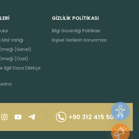
LERİ
GİZLİLİK POLİTİKASI
rulur
Bilgi Güvenliği Politikası
 Mal Varlığı
Kişisel Verilerin Korunması
 Örneği (Genel)
Örneği (Özel)
e İlgili Dava Dilekçe
netimi
+90 312 415 50 00