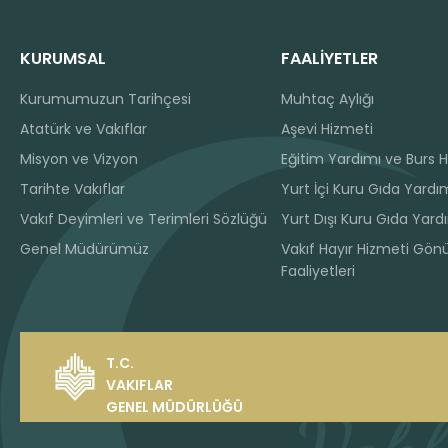
KURUMSAL
FAALİYETLER
Kurumumuzun Tarihçesi
Muhtaç Aylığı
Atatürk ve Vakıflar
Aşevi Hizmeti
Misyon ve Vizyon
Eğitim Yardımı ve Burs H
Tarihte Vakıflar
Yurt İçi Kuru Gıda Yardım
Vakıf Deyimleri ve Terimleri Sözlüğü
Yurt Dışı Kuru Gıda Yard
Genel Müdürümüz
Vakıf Hayır Hizmeti Gönü
Faaliyetleri
T.C.
VAKIFLAR
GENEL MÜDÜRLÜĞÜ