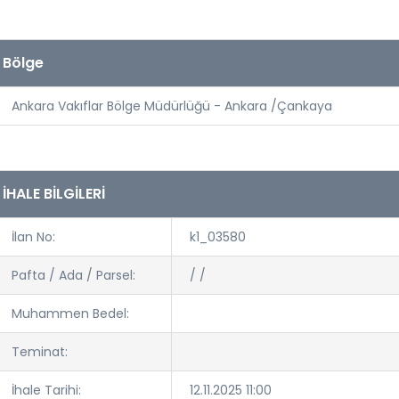
Bölge
Ankara Vakıflar Bölge Müdürlüğü - Ankara /Çankaya
İHALE BİLGİLERİ
İlan No:
k1_03580
Pafta / Ada / Parsel:
/ /
Muhammen Bedel:
Teminat:
İhale Tarihi:
12.11.2025 11:00