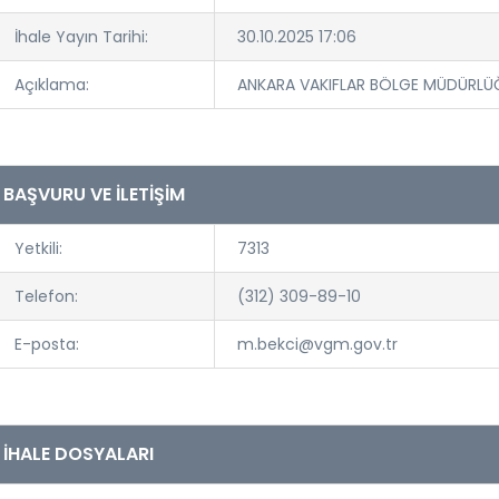
İhale Yayın Tarihi:
30.10.2025 17:06
Açıklama:
ANKARA VAKIFLAR BÖLGE MÜDÜRLÜĞ
BAŞVURU VE İLETİŞİM
Yetkili:
7313
Telefon:
(312) 309-89-10
E-posta:
m.bekci@vgm.gov.tr
İHALE DOSYALARI