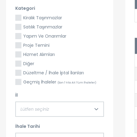
Kategori
Kiralık Taşınmazlar
Satılık Taşınmazlar
Yapım Ve Onarımlar
Proje Temini
Hizmet Alımları
Diğer
Düzeltme / İhale İptal İlanları
Geçmiş İhaleler
(Son 1 Yıla Ait Tüm İhaleler)
İl
Lütfen seçiniz
İhale Tarihi