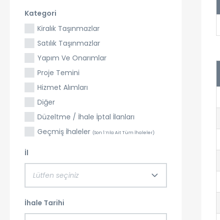
Kategori
Kiralık Taşınmazlar
Satılık Taşınmazlar
Yapım Ve Onarımlar
Proje Temini
Hizmet Alımları
Diğer
Düzeltme / İhale İptal İlanları
Geçmiş İhaleler
(Son 1 Yıla Ait Tüm İhaleler)
İl
Lütfen seçiniz
İhale Tarihi