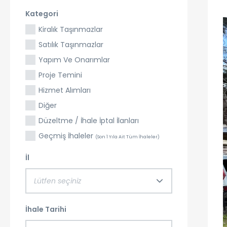
Kategori
Kiralık Taşınmazlar
Satılık Taşınmazlar
Yapım Ve Onarımlar
Proje Temini
Hizmet Alımları
Diğer
Düzeltme / İhale İptal İlanları
Geçmiş İhaleler
(Son 1 Yıla Ait Tüm İhaleler)
İl
Lütfen seçiniz
İhale Tarihi