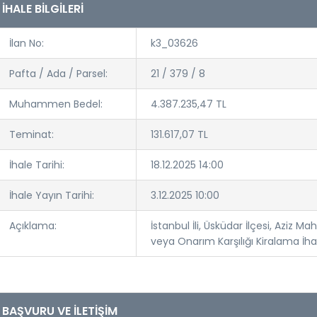
İHALE BİLGİLERİ
İlan No:
k3_03626
Pafta / Ada / Parsel:
21 / 379 / 8
Muhammen Bedel:
4.387.235,47 TL
Teminat:
131.617,07 TL
İhale Tarihi:
18.12.2025 14:00
İhale Yayın Tarihi:
3.12.2025 10:00
Açıklama:
İstanbul İli, Üsküdar İlçesi, Aziz
veya Onarım Karşılığı Kiralama İha
BAŞVURU VE İLETİŞİM