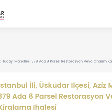
mut Hüdayi Mahallesi 379 Ada 8 Parsel Restorasyon Veya Onarım Karş
İstanbul İli, Üsküdar İlçesi, Az
379 Ada 8 Parsel Restorasyon V
Kiralama İhalesi