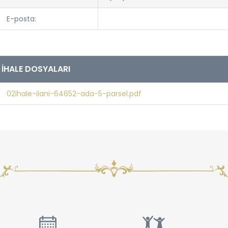
E-posta:
İHALE DOSYALARI
02ihale-ilani-64652-ada-5-parsel.pdf