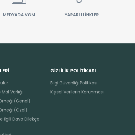
MEDYADA VGM
YARARLI LİNKLER
LERİ
GİZLİLİK POLİTİKASI
rulur
Bilgi Güvenliği Politikası
 Mal Varlığı
Kişisel Verilerin Korunması
 Örneği (Genel)
Örneği (Özel)
e İlgili Dava Dilekçe
netimi