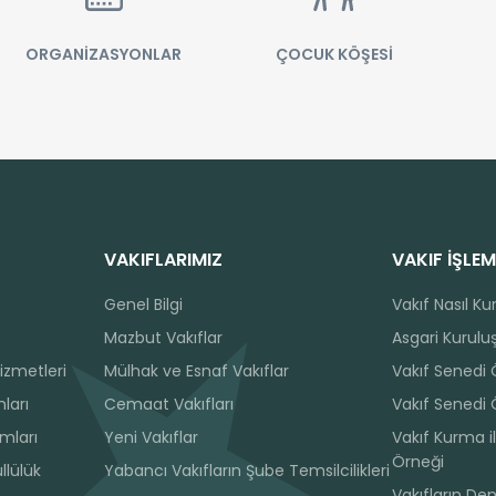
ORGANİZASYONLAR
ÇOCUK KÖŞESİ
VAKIFLARIMIZ
VAKIF İŞLEM
Genel Bilgi
Vakıf Nasıl Ku
Mazbut Vakıflar
Asgari Kuruluş
izmetleri
Mülhak ve Esnaf Vakıflar
Vakıf Senedi
ları
Cemaat Vakıfları
Vakıf Senedi 
ımları
Yeni Vakıflar
Vakıf Kurma il
Örneği
llülük
Yabancı Vakıfların Şube Temsilcilikleri
Vakıfların De