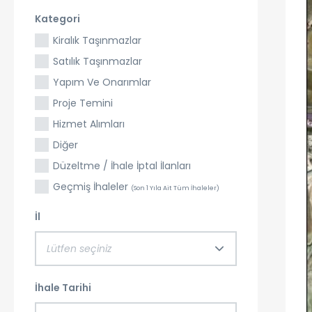
Kategori
Kiralık Taşınmazlar
Satılık Taşınmazlar
Yapım Ve Onarımlar
Proje Temini
Hizmet Alımları
Diğer
Düzeltme / İhale İptal İlanları
Geçmiş İhaleler
(Son 1 Yıla Ait Tüm İhaleler)
İl
Lütfen seçiniz
İhale Tarihi