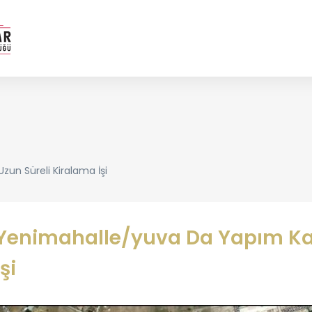
zun Süreli Kiralama İşi
Yenimahalle/yuva Da Yapım Karş
İşi