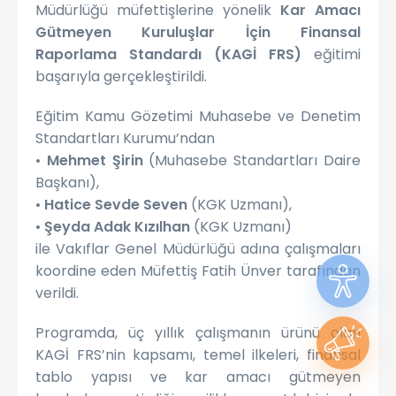
Müdürlüğü müfettişlerine yönelik
Kar Amacı
Gütmeyen Kuruluşlar İçin Finansal
Raporlama Standardı (KAGİ FRS)
eğitimi
başarıyla gerçekleştirildi.
Eğitim Kamu Gözetimi Muhasebe ve Denetim
Standartları Kurumu’ndan
•
Mehmet Şirin
(Muhasebe Standartları Daire
Başkanı),
•
Hatice Sevde Seven
(KGK Uzmanı),
•
Şeyda Adak Kızılhan
(KGK Uzmanı)
ile Vakıflar Genel Müdürlüğü adına çalışmaları
koordine eden Müfettiş Fatih Ünver tarafından
verildi.
Programda, üç yıllık çalışmanın ürünü olan
KAGİ FRS’nin kapsamı, temel ilkeleri, finansal
tablo yapısı ve kar amacı gütmeyen